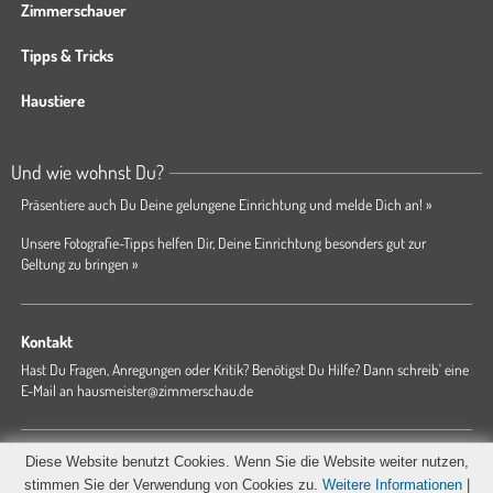
Zimmerschauer
Tipps & Tricks
Haustiere
Und wie wohnst Du?
Präsentiere auch Du Deine gelungene Einrichtung und melde Dich an! »
Unsere Fotografie-Tipps helfen Dir, Deine Einrichtung besonders gut zur
Geltung zu bringen »
Kontakt
Hast Du Fragen, Anregungen oder Kritik? Benötigst Du Hilfe? Dann schreib' eine
E-Mail an
hausmeister@zimmerschau.de
Forum
Magazin
AGB
Presse
Datenschutz
Impressum
Diese Website benutzt Cookies. Wenn Sie die Website weiter nutzen,
Hausordnung
stimmen Sie der Verwendung von Cookies zu.
Weitere Informationen
|