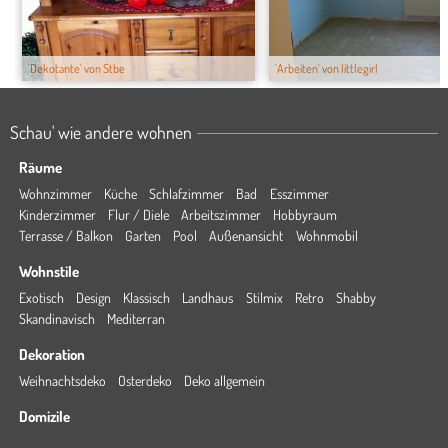
'Dekotante' von Stbe
'Arbeiten' von littlegirl
Schau' wie andere wohnen
Räume
Wohnzimmer
Küche
Schlafzimmer
Bad
Esszimmer
Kinderzimmer
Flur / Diele
Arbeitszimmer
Hobbyraum
Terrasse / Balkon
Garten
Pool
Außenansicht
Wohnmobil
Wohnstile
Exotisch
Design
Klassisch
Landhaus
Stilmix
Retro
Shabby
Skandinavisch
Mediterran
Dekoration
Weihnachtsdeko
Osterdeko
Deko allgemein
Domizile