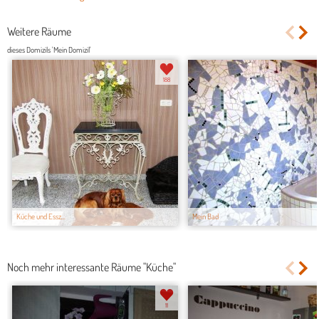
Weitere Räume
dieses Domizils 'Mein Domizil'
188
Küche und Essz...
Mein Bad
Noch mehr interessante Räume "Küche"
11