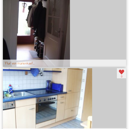
'Flur' von marienkaef...
0