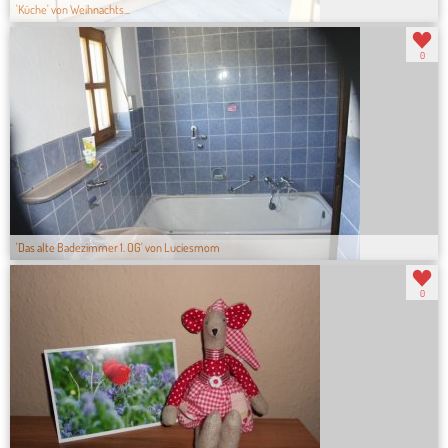
'Küche' von Weihnachts...
0
'Das alte Badezimmer 1. OG' von Luciesmom
0