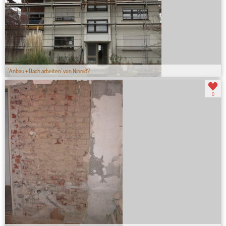
'Anbau + Dach arbeiten' von Ninni87
0