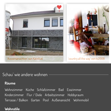
6
'Aussenansichten' von Katinka4
'country all the way' von ts2008
Schau' wie andere wohnen
Räume
Wohnzimmer
Küche
Schlafzimmer
Bad
Esszimmer
Kinderzimmer
Flur / Diele
Arbeitszimmer
Hobbyraum
Terrasse / Balkon
Garten
Pool
Außenansicht
Wohnmobil
Wohnstile