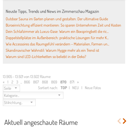
Neuste Tipps, Trends und News im Zimmerschau Magazin
Outdoor Sauna im Garten planen und gestalten: Der ultimative Guide
Büroeinrichtung effizient montieren: So sparen Unternehmen Zeit und Kosten
Dein Schlafzimmer als Luxus-Oase: Warum ein Boxspringbett die ric...
Doppelstellplätze im Außenbereich: praktische Lösungen für mehr K...
Wie Accessoires das Raumgefühl verändern – Materialien, Formen un...
Skandinavischer Wohnstil: Warum Hygge mehr als ein Trend ist
Warum sind LED-Lichterketten so beliebt in der Deko?
13.905 - 13.921 von 13.922 Räume
«
1
2
3
...
866
867
868
869
870
871
»
Sortiert nach:
TOP
|
NEU
|
Neue Fotos
Seite
Kategorie...
Stilrichtung...
Aktuell angeschaute Räume