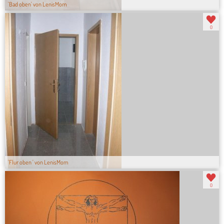
'Bad oben' von LenisMom
0
'Flur oben ' von LenisMom
0