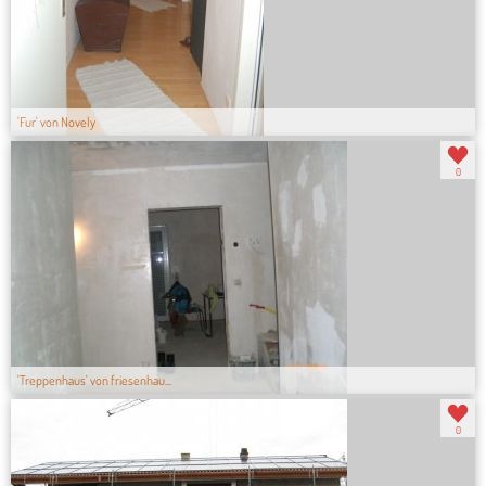
'Fur' von Novely
0
'Treppenhaus' von friesenhau...
0