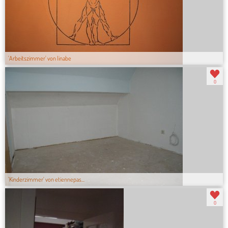
'Arbeitszimmer' von linabe
0
'Kinderzimmer' von etiennepas...
0