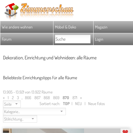
Wie andere wohnen
Möbel & Deko
Magazin
Forum
Login
Dekoration, Einrichtung und Wohnideen: alle Räume
Beliebteste Einrichtungstipps für alle Räume
13.905 - 13.921 von 13.922 Räume
«
1
2
3
...
866
867
868
869
870
871
»
Sortiert nach:
TOP
|
NEU
|
Neue Fotos
Seite
Kategorie...
Stilrichtung...