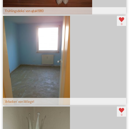
'Frühlingsdeko' von ajtak1980
0
'Arbeiten' von littlegirl
0