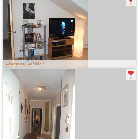
0
'Wohnzimmer' von SanSold
0