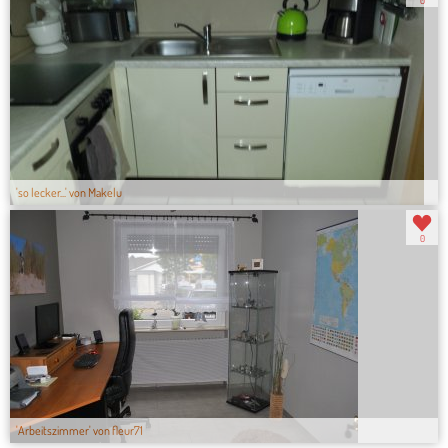
'so lecker...' von Makelu
0
'Arbeitszimmer' von fleur71