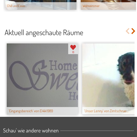
Chill und Esszo...
Wohnzimmer
Aktuell angeschaute Räume
18
'Eingangsbereich' von El4ik1989
'Unser Lenny' von Zimtschnae...
Schau' wie andere wohnen