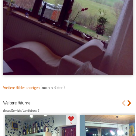
Weitere Bilder anzeigen
(noch
5 Bilder
)
Weitere Räume
dieses Domizils 'Landleben ;-)'
5