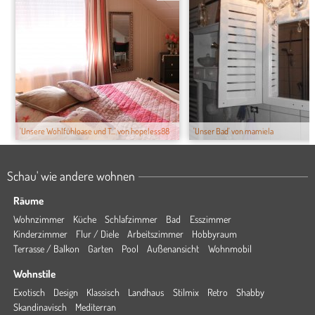
'Unsere Wohlfühloase und T...' von hopeless88
'Unser Bad' von mamiela
Schau' wie andere wohnen
Räume
Wohnzimmer
Küche
Schlafzimmer
Bad
Esszimmer
Kinderzimmer
Flur / Diele
Arbeitszimmer
Hobbyraum
Terrasse / Balkon
Garten
Pool
Außenansicht
Wohnmobil
Wohnstile
Exotisch
Design
Klassisch
Landhaus
Stilmix
Retro
Shabby
Skandinavisch
Mediterran