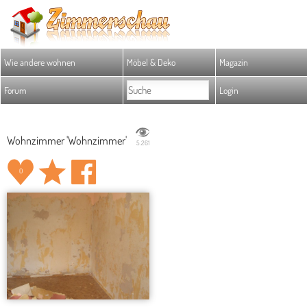
Wie andere wohnen
Möbel & Deko
Magazin
Forum
Login
Wohnzimmer 'Wohnzimmer'
5.261
0