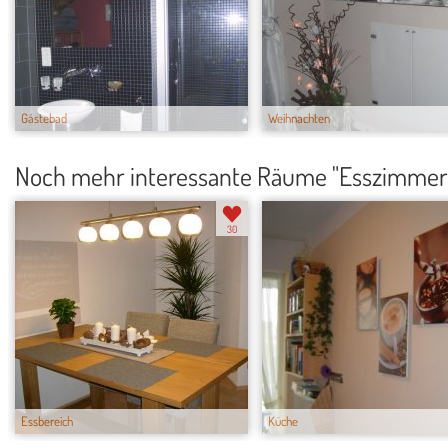
Gästebad
Weihnachten
Noch mehr interessante Räume "Esszimmer
30
Essbereich
Küche