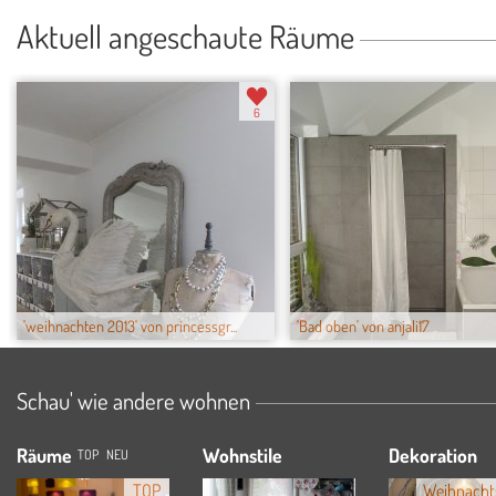
Aktuell angeschaute Räume
6
'weihnachten 2013' von princessgr...
'Bad oben' von anjali17
Schau' wie andere wohnen
Räume
Wohnstile
Dekoration
TOP
NEU
TOP
Weihnacht