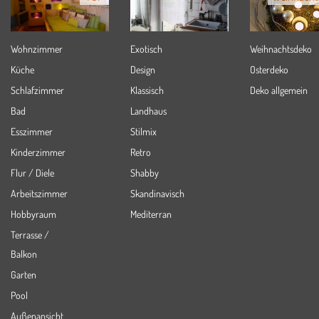
Wohnzimmer
Exotisch
Weihnachtsdeko
Küche
Design
Osterdeko
Schlafzimmer
Klassisch
Deko allgemein
Bad
Landhaus
Esszimmer
Stilmix
Kinderzimmer
Retro
Flur / Diele
Shabby
Arbeitszimmer
Skandinavisch
Hobbyraum
Mediterran
Terrasse /
Balkon
Garten
Pool
Außenansicht