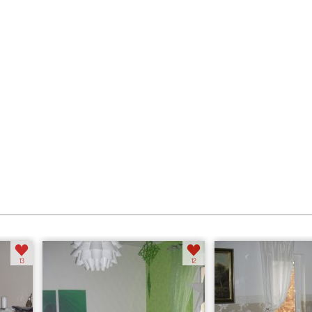
13
12
mein Büro
Büro meines Man...
13
12