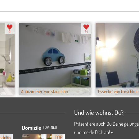
9
34
'Autozimmer' von staudinho
'Essecke' von Froschkoen
Und wie wohnst Du?
Präsentiere auch Du Deine gelunge
Domizile
TOP
NEU
und melde Dich an! »
sdeko
TOP