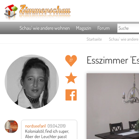
Schau' wie andere wohnen
Magazin
Forum
Startseite
Schau' wie ander
Esszimmer 'E
27
nordseefan1
09.04.2019
Kolonialstil, find ich super,
Aber der Leuchter passt