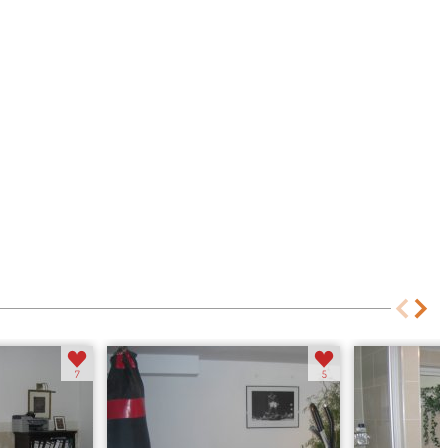
7
5
Fitnessraum Kel...
Sauna im Keller
7
5