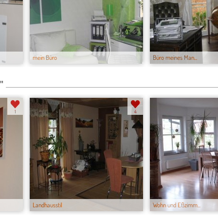
mein Büro
Büro meines Man...
"
1
4
Landhausstil
Wohn und Eßzimm...