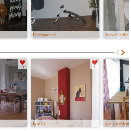
Fitnessraum Kel...
Sauna im Keller
61
11
Essplatz
Ess- und Wohnzi...