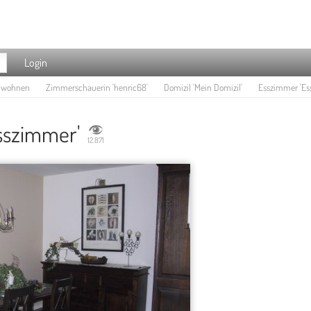
Login
e wohnen
Zimmerschauerin 'henric68'
Domizil 'Mein Domizil'
Esszimmer 'Es
sszimmer'
12.871