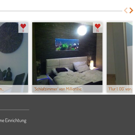
9
15
...
'Schlafzimmer' von MillionInc
'Flur 1. OG' von 
ne Einrichtung