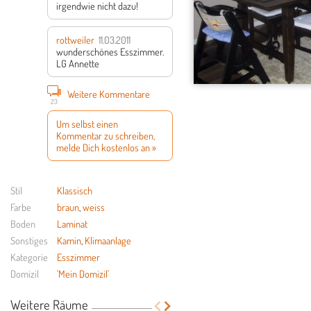
irgendwie nicht dazu!
rottweiler
11.03.2011
wunderschönes Esszimmer.
LG Annette
Weitere Kommentare
23
Um selbst einen
Kommentar zu schreiben,
melde Dich kostenlos an »
Stil
Klassisch
Farbe
braun
,
weiss
Boden
Laminat
Sonstiges
Kamin
,
Klimaanlage
Kategorie
Esszimmer
Domizil
'Mein Domizil'
Weitere Räume