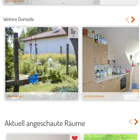
Weihnachten
Weitere Domizile
1.9
albdreamgirl
janinchenmausi
Aktuell angeschaute Räume