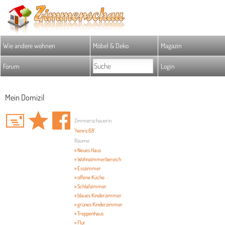
Wie andere wohnen
Möbel & Deko
Magazin
Forum
Login
Mein Domizil
Zimmerschauerin
'henric68'
Räume
» Neues Haus
» Wohnzimmerbereich
» Esszimmer
» offene Küche
» Schlafzimmer
» blaues Kinderzimmer
» grünes Kinderzimmer
» Treppenhaus
» Flur