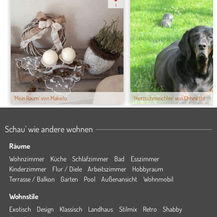
1
'Mein Raum' von Makelu
'Herzschmeichler' von Chrinette
Schau' wie andere wohnen
Räume
Wohnzimmer
Küche
Schlafzimmer
Bad
Esszimmer
Kinderzimmer
Flur / Diele
Arbeitszimmer
Hobbyraum
Terrasse / Balkon
Garten
Pool
Außenansicht
Wohnmobil
Wohnstile
Exotisch
Design
Klassisch
Landhaus
Stilmix
Retro
Shabby