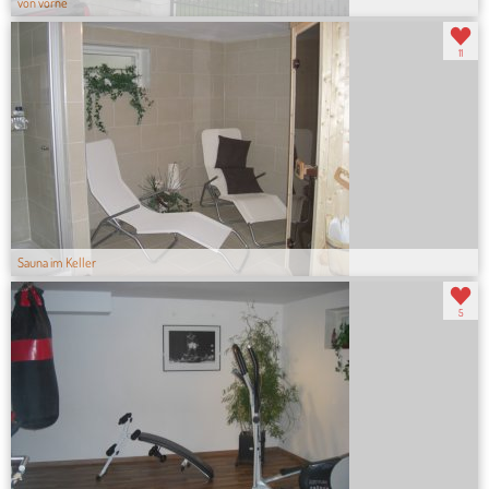
von vorne
11
Sauna im Keller
5