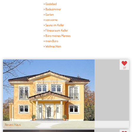
» Gästebad
» Badezimmer
» Garten
» von vorne
» Sauna im Keller
» Fitnessraum Keller
» Büro meines Mannes
» mein Büro
» Weihnachten
37
Neues Haus