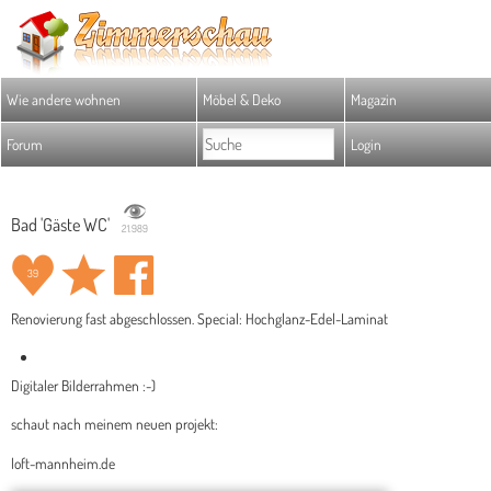
Wie andere wohnen
Möbel & Deko
Magazin
Forum
Login
Bad 'Gäste WC'
21.989
39
Renovierung fast abgeschlossen. Special: Hochglanz-Edel-Laminat
Digitaler Bilderrahmen :-)
schaut nach meinem neuen projekt:
loft-mannheim.de