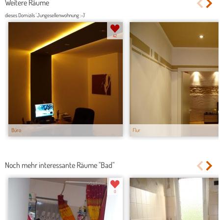
Weitere Räume
dieses Domizils 'Jungesellenwohnung :-)'
42
Büro
Flur
Noch mehr interessante Räume "Bad"
0