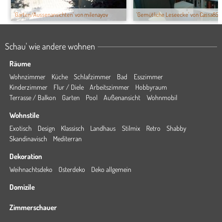
'Garten/Aussenansichten' von milenayov
'Gemütliche Leseecke' von Cassa85
Schau' wie andere wohnen
Räume
Wohnzimmer
Küche
Schlafzimmer
Bad
Esszimmer
Kinderzimmer
Flur / Diele
Arbeitszimmer
Hobbyraum
Terrasse / Balkon
Garten
Pool
Außenansicht
Wohnmobil
Wohnstile
Exotisch
Design
Klassisch
Landhaus
Stilmix
Retro
Shabby
Skandinavisch
Mediterran
Dekoration
Weihnachtsdeko
Osterdeko
Deko allgemein
Domizile
Zimmerschauer