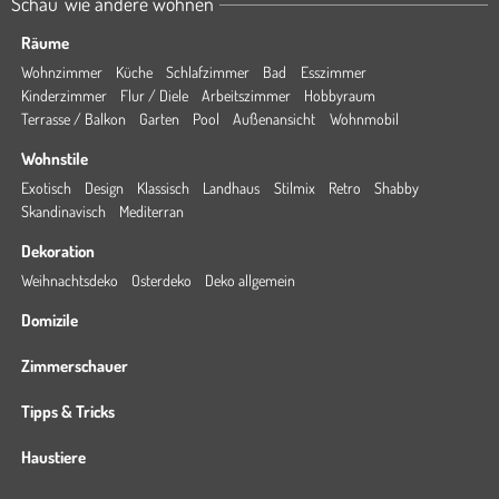
Schau' wie andere wohnen
Räume
Wohnzimmer
Küche
Schlafzimmer
Bad
Esszimmer
Kinderzimmer
Flur / Diele
Arbeitszimmer
Hobbyraum
Terrasse / Balkon
Garten
Pool
Außenansicht
Wohnmobil
Wohnstile
Exotisch
Design
Klassisch
Landhaus
Stilmix
Retro
Shabby
Skandinavisch
Mediterran
Dekoration
Weihnachtsdeko
Osterdeko
Deko allgemein
Domizile
Zimmerschauer
Tipps & Tricks
Haustiere