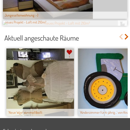
Jungesellenwohnung :-)
neues Projekt - Loft mit 210m²
4.
Aktuell angeschaute Räume
1
'Neue Wge' von mollibolli
'Kinderzimmer für 4-jährig...' von Knuf