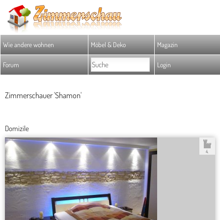
Wie andere wohnen
Möbel & Deko
Magazin
Forum
Login
Zimmerschauer 'Shamon'
Domizile
4.