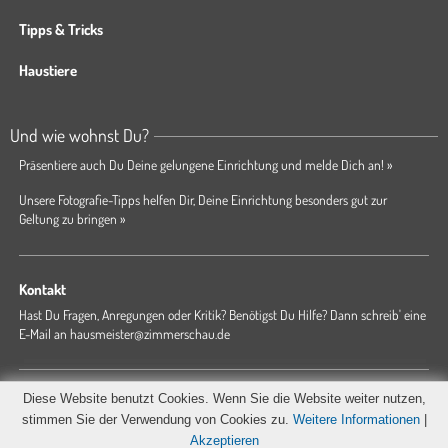
Tipps & Tricks
Haustiere
Und wie wohnst Du?
Präsentiere auch Du Deine gelungene Einrichtung und melde Dich an! »
Unsere Fotografie-Tipps helfen Dir, Deine Einrichtung besonders gut zur
Geltung zu bringen »
Kontakt
Hast Du Fragen, Anregungen oder Kritik? Benötigst Du Hilfe? Dann schreib' eine
E-Mail an
hausmeister@zimmerschau.de
Forum
Magazin
AGB
Presse
Datenschutz
Impressum
Diese Website benutzt Cookies. Wenn Sie die Website weiter nutzen,
Hausordnung
stimmen Sie der Verwendung von Cookies zu.
Weitere Informationen
|
Akzeptieren