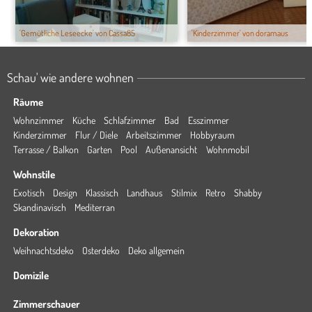
'Gemütliche Leseecke' von Cassa85
'Kinderzimmer' von doramaus
Schau' wie andere wohnen
Räume
Wohnzimmer
Küche
Schlafzimmer
Bad
Esszimmer
Kinderzimmer
Flur / Diele
Arbeitszimmer
Hobbyraum
Terrasse / Balkon
Garten
Pool
Außenansicht
Wohnmobil
Wohnstile
Exotisch
Design
Klassisch
Landhaus
Stilmix
Retro
Shabby
Skandinavisch
Mediterran
Dekoration
Weihnachtsdeko
Osterdeko
Deko allgemein
Domizile
Zimmerschauer