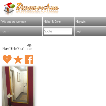
Wie andere wohnen
Möbel & Deko
Magazin
Forum
Login
Flur/Diele 'Flur'
10.433
13