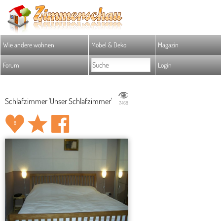
Wie andere wohnen
Möbel & Deko
Magazin
Forum
Login
Schlafzimmer 'Unser Schlafzimmer'
7.468
8