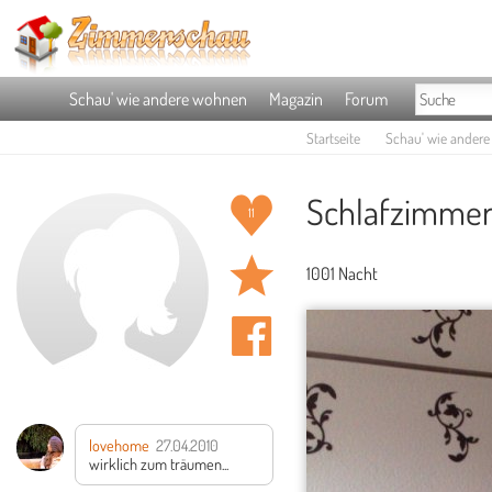
Schau' wie andere wohnen
Magazin
Forum
Startseite
Schau' wie ander
Schlafzimmer 
11
1001 Nacht
lovehome
27.04.2010
wirklich zum träumen...