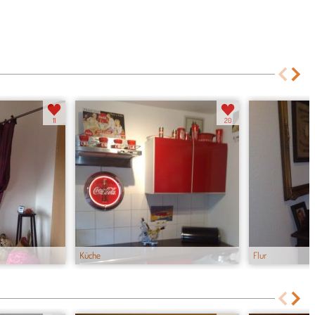
11
20
Küche
Flur