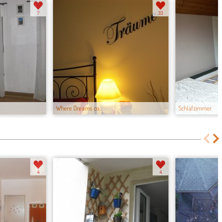
7
33
Where Dreams co...
Schlafzimmer
4
4