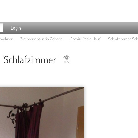
Login
e wohnen
Zimmerschauerin 'Johann'
Domizil 'Mein Haus'
Schlafzimmer 'Sch
'Schlafzimmer '
6.853