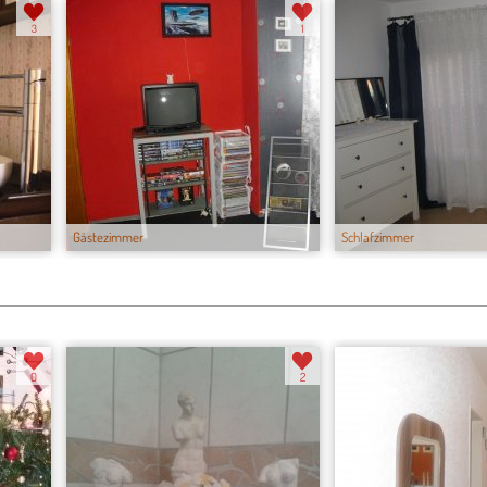
3
1
Gästezimmer
Schlafzimmer
0
2