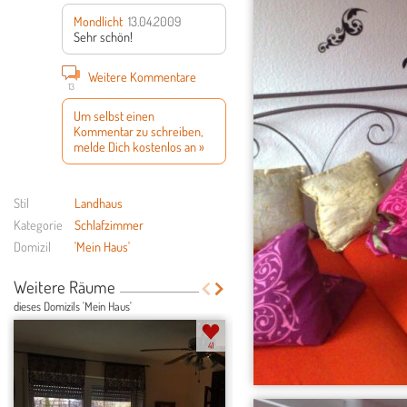
Mondlicht
13.04.2009
Sehr schön!
Weitere Kommentare
13
Um selbst einen
Kommentar zu schreiben,
melde Dich kostenlos an »
Stil
Landhaus
Kategorie
Schlafzimmer
Domizil
'Mein Haus'
Weitere Räume
dieses Domizils 'Mein Haus'
41