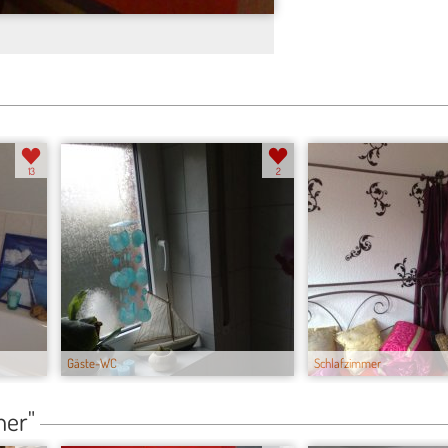
13
2
Gäste-WC
Schlafzimmer
mer"