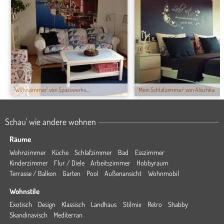
'Wohnzimmer' von Spasswerks...
'Mein Schlafzimmer' von Alischka
Schau' wie andere wohnen
Räume
Wohnzimmer
Küche
Schlafzimmer
Bad
Esszimmer
Kinderzimmer
Flur / Diele
Arbeitszimmer
Hobbyraum
Terrasse / Balkon
Garten
Pool
Außenansicht
Wohnmobil
Wohnstile
Exotisch
Design
Klassisch
Landhaus
Stilmix
Retro
Shabby
Skandinavisch
Mediterran