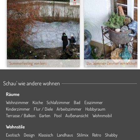
28
'Summerfeeling' von lemi
'Das Sommer-Zimmer' von Wickelfros
Schau' wie andere wohnen
Räume
Wohnzimmer
Küche
Schlafzimmer
Bad
Esszimmer
Kinderzimmer
Flur / Diele
Arbeitszimmer
Hobbyraum
Terrasse / Balkon
Garten
Pool
Außenansicht
Wohnmobil
Wohnstile
Exotisch
Design
Klassisch
Landhaus
Stilmix
Retro
Shabby