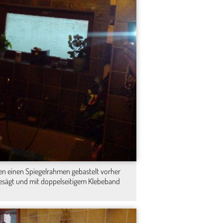
Dachterrasse
Wohnzimmer /Sch...
ten einen Spiegelrahmen gebastelt vorher
esägt und mit doppelseitigem Klebeband