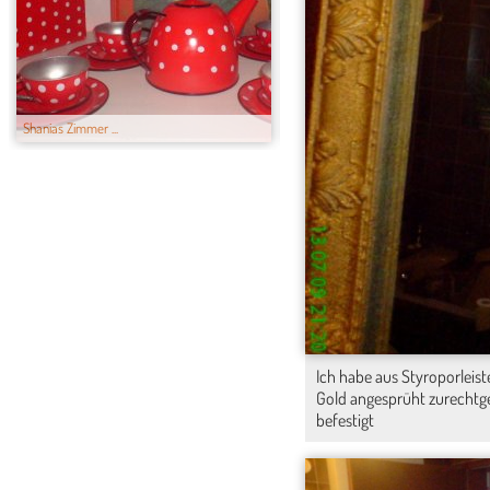
Shanias Zimmer ...
Lucas Zimmer
Ich habe aus Styroporleis
Gold angesprüht zurechtg
befestigt