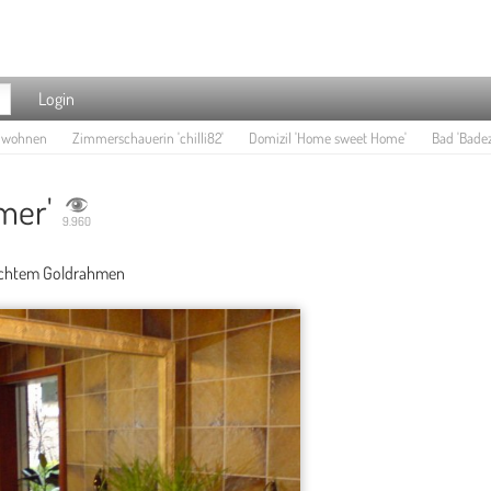
Login
e wohnen
Zimmerschauerin 'chilli82'
Domizil 'Home sweet Home'
Bad 'Bade
mer'
9.960
machtem Goldrahmen