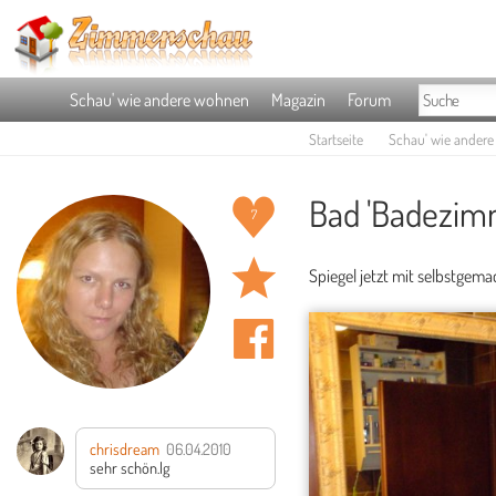
Schau' wie andere wohnen
Magazin
Forum
Startseite
Schau' wie ander
Bad 'Badezim
7
Spiegel jetzt mit selbstge
chrisdream
06.04.2010
sehr schön.lg