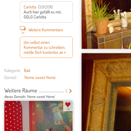
Carlotta
13.01.2010
Auch hier gefällt es mir..
GGLG Carlotta
Weitere Kommentare
38
Um selbst einen
Kommentar zu schreiben,
melde Dich kostenlos an »
Kategorie
Bad
Domizil
'Home sweet Home'
Weitere Räume
dieses Domizils 'Home sweet Home'
24