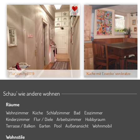
28
'Flur' von Pipi1979
'Küche mit Essecke' von kratze
Schau' wie andere wohnen
Räume
Wohnzimmer
Küche
Schlafzimmer
Bad
Esszimmer
Kinderzimmer
Flur / Diele
Arbeitszimmer
Hobbyraum
Terrasse / Balkon
Garten
Pool
Außenansicht
Wohnmobil
Wohnstile