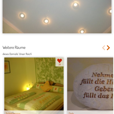
Weitere Räume
dieses Domizils 'Unser Reich'
28
Schlafzimmer
Diele