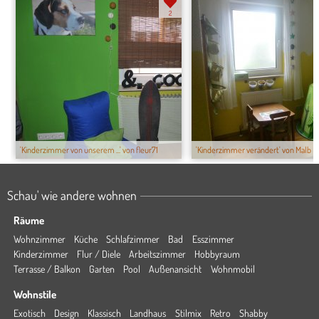
2
'Kinderzimmer von unserem ...' von fleur71
'Kinderzimmer verändert' von Malb
Schau' wie andere wohnen
Räume
Wohnzimmer
Küche
Schlafzimmer
Bad
Esszimmer
Kinderzimmer
Flur / Diele
Arbeitszimmer
Hobbyraum
Terrasse / Balkon
Garten
Pool
Außenansicht
Wohnmobil
Wohnstile
Exotisch
Design
Klassisch
Landhaus
Stilmix
Retro
Shabby