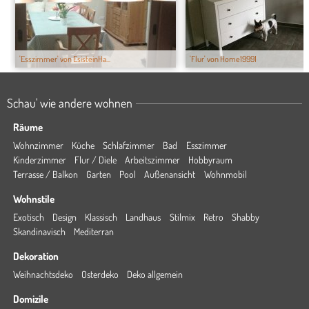
'Esszimmer' von EsisteinHa...
'Flur' von Home19991
Schau' wie andere wohnen
Räume
Wohnzimmer
Küche
Schlafzimmer
Bad
Esszimmer
Kinderzimmer
Flur / Diele
Arbeitszimmer
Hobbyraum
Terrasse / Balkon
Garten
Pool
Außenansicht
Wohnmobil
Wohnstile
Exotisch
Design
Klassisch
Landhaus
Stilmix
Retro
Shabby
Skandinavisch
Mediterran
Dekoration
Weihnachtsdeko
Osterdeko
Deko allgemein
Domizile