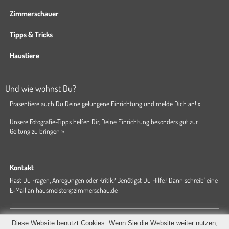
Zimmerschauer
Tipps & Tricks
Haustiere
Und wie wohnst Du?
Präsentiere auch Du Deine gelungene Einrichtung und melde Dich an! »
Unsere Fotografie-Tipps helfen Dir, Deine Einrichtung besonders gut zur
Geltung zu bringen »
Kontakt
Hast Du Fragen, Anregungen oder Kritik? Benötigst Du Hilfe? Dann schreib' eine
E-Mail an
hausmeister@zimmerschau.de
Forum
Magazin
AGB
Presse
Datenschutz
Impressum
Diese Website benutzt Cookies. Wenn Sie die Website weiter nutzen,