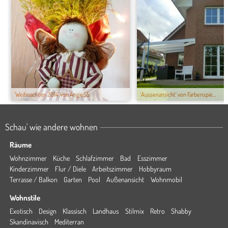
'Weihnachten 2014' von Angie55
'Aussenansicht' von Farbenspie...
Schau' wie andere wohnen
Räume
Wohnzimmer
Küche
Schlafzimmer
Bad
Esszimmer
Kinderzimmer
Flur / Diele
Arbeitszimmer
Hobbyraum
Terrasse / Balkon
Garten
Pool
Außenansicht
Wohnmobil
Wohnstile
Exotisch
Design
Klassisch
Landhaus
Stilmix
Retro
Shabby
Skandinavisch
Mediterran