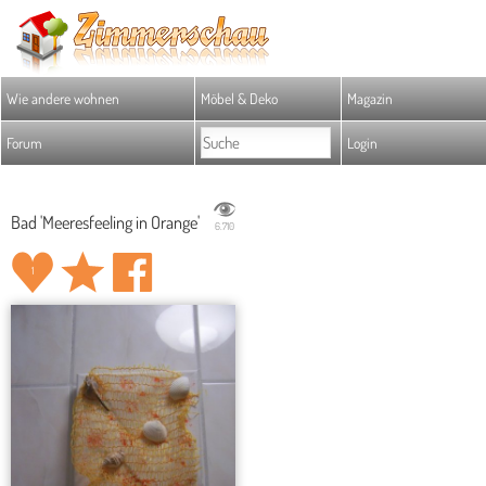
Wie andere wohnen
Möbel & Deko
Magazin
Forum
Login
Bad 'Meeresfeeling in Orange'
6.710
1