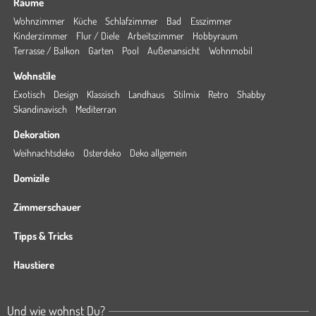
Räume
Wohnzimmer
Küche
Schlafzimmer
Bad
Esszimmer
Kinderzimmer
Flur / Diele
Arbeitszimmer
Hobbyraum
Terrasse / Balkon
Garten
Pool
Außenansicht
Wohnmobil
Wohnstile
Exotisch
Design
Klassisch
Landhaus
Stilmix
Retro
Shabby
Skandinavisch
Mediterran
Dekoration
Weihnachtsdeko
Osterdeko
Deko allgemein
Domizile
Zimmerschauer
Tipps & Tricks
Haustiere
Und wie wohnst Du?