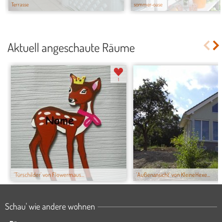
Terrasse
sommer-oase
Aktuell angeschaute Räume
1
'Türschilder' von Flowermaus...
'Außenansicht' von KleineHexe...
Schau' wie andere wohnen