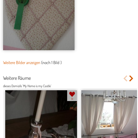
Weitere Bilder anzeigen
(noch
1 Bild
)
Weitere Räume
dieses Domizils 'My Home is my Castle'
51