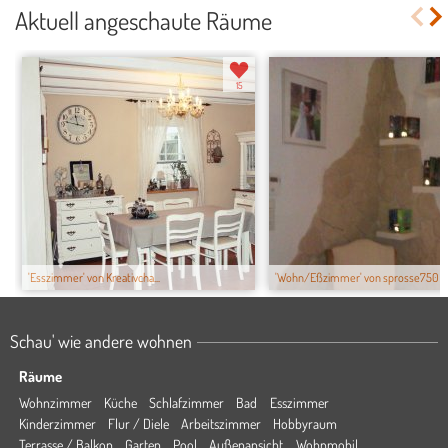
Aktuell angeschaute Räume
15
'Esszimmer' von Kreativcha...
'Wohn/Eßzimmer' von sprosse750
Schau' wie andere wohnen
Räume
Wohnzimmer
Küche
Schlafzimmer
Bad
Esszimmer
Kinderzimmer
Flur / Diele
Arbeitszimmer
Hobbyraum
Terrasse / Balkon
Garten
Pool
Außenansicht
Wohnmobil