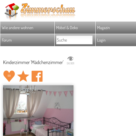
Wie andere wohnen
Möbel & Deko
Magazin
Forum
Login
Kinderzimmer 'Mädchenzimmer'
56.901
99