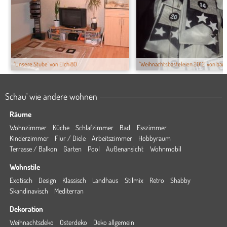
'Unsere Stube' von Elchi80
'Weihnachtsbasteleien 2012' von bars
Schau' wie andere wohnen
Räume
Wohnzimmer
Küche
Schlafzimmer
Bad
Esszimmer
Kinderzimmer
Flur / Diele
Arbeitszimmer
Hobbyraum
Terrasse / Balkon
Garten
Pool
Außenansicht
Wohnmobil
Wohnstile
Exotisch
Design
Klassisch
Landhaus
Stilmix
Retro
Shabby
Skandinavisch
Mediterran
Dekoration
Weihnachtsdeko
Osterdeko
Deko allgemein