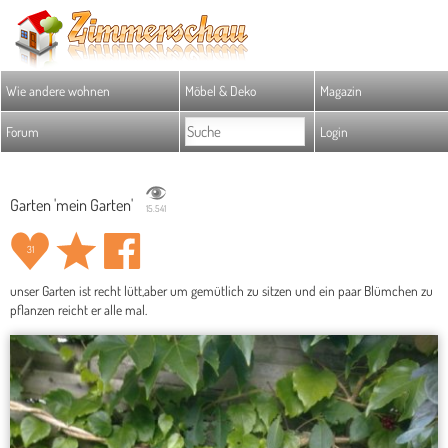
Wie andere wohnen
Möbel & Deko
Magazin
Forum
Login
Garten 'mein Garten'
15.541
31
unser Garten ist recht lütt,aber um gemütlich zu sitzen und ein paar Blümchen zu
pflanzen reicht er alle mal.