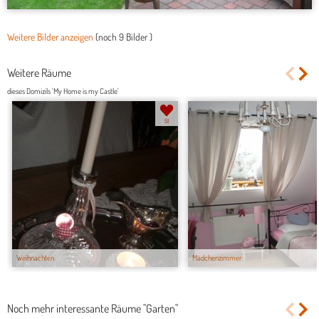
Weitere Bilder anzeigen
(noch
9 Bilder
)
Weitere Räume
dieses Domizils 'My Home is my Castle'
51
Weihnachten
Mädchenzimmer
Noch mehr interessante Räume "Garten"