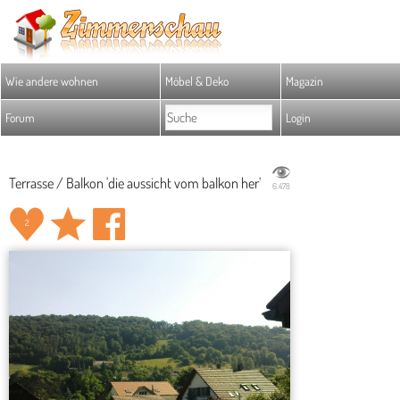
Wie andere wohnen
Möbel & Deko
Magazin
Forum
Login
Terrasse / Balkon 'die aussicht vom balkon her'
6.478
2