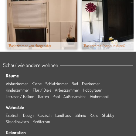
'Badezimmer' von Morgenster...
'Badezimmer ' von sunshineX
Schau' wie andere wohnen
Räume
Wohnzimmer
Küche
Schlafzimmer
Bad
Esszimmer
Kinderzimmer
Flur / Diele
Arbeitszimmer
Hobbyraum
Terrasse / Balkon
Garten
Pool
Außenansicht
Wohnmobil
Wohnstile
Exotisch
Design
Klassisch
Landhaus
Stilmix
Retro
Shabby
Skandinavisch
Mediterran
Dekoration