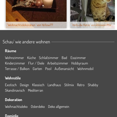
'Weihnachtsdekoration ' von Yellow77
'Holly die Katze' von AlexvomMar...
Schau' wie andere wohnen
Räume
Wohnzimmer
Küche
Schlafzimmer
Bad
Esszimmer
Kinderzimmer
Flur / Diele
Arbeitszimmer
Hobbyraum
Terrasse / Balkon
Garten
Pool
Außenansicht
Wohnmobil
Wohnstile
Exotisch
Design
Klassisch
Landhaus
Stilmix
Retro
Shabby
Skandinavisch
Mediterran
Dekoration
Weihnachtsdeko
Osterdeko
Deko allgemein
Domizile