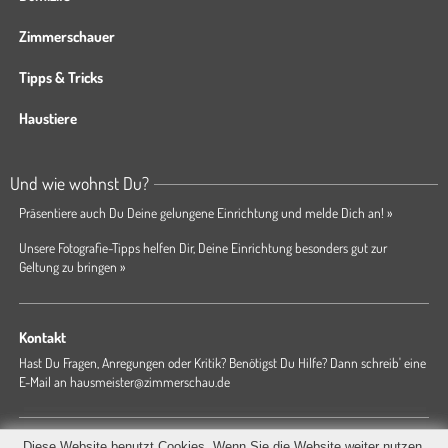
Zimmerschauer
Tipps & Tricks
Haustiere
Und wie wohnst Du?
Präsentiere auch Du Deine gelungene Einrichtung und melde Dich an! »
Unsere Fotografie-Tipps helfen Dir, Deine Einrichtung besonders gut zur
Geltung zu bringen »
Kontakt
Hast Du Fragen, Anregungen oder Kritik? Benötigst Du Hilfe? Dann schreib' eine
E-Mail an
hausmeister@zimmerschau.de
Forum
Magazin
AGB
Presse
Datenschutz
Impressum
Diese Website benutzt Cookies. Wenn Sie die Website weiter nutzen,