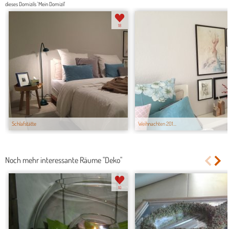
dieses Domizils 'Mein Domizil'
18
Schlafstätte
Weihnachten 201...
Noch mehr interessante Räume "Deko"
10