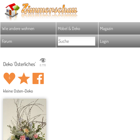
Wie andere wohnen
Möbel & Deko
Magazin
Forum
Login
Deko 'Österliches'
8.778
5
kleine Osten-Deko