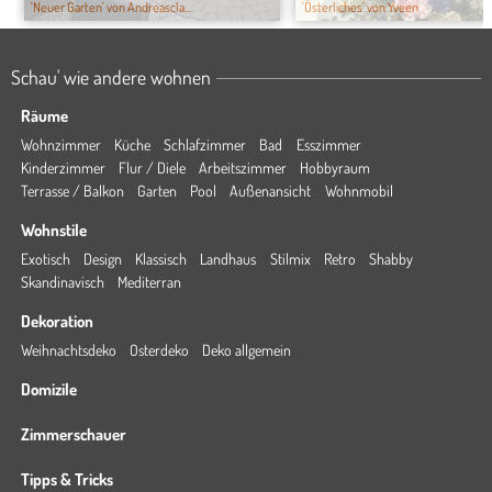
'Neuer Garten' von Andreascla...
'Österliches' von Yveen
Schau' wie andere wohnen
Räume
Wohnzimmer
Küche
Schlafzimmer
Bad
Esszimmer
Kinderzimmer
Flur / Diele
Arbeitszimmer
Hobbyraum
Terrasse / Balkon
Garten
Pool
Außenansicht
Wohnmobil
Wohnstile
Exotisch
Design
Klassisch
Landhaus
Stilmix
Retro
Shabby
Skandinavisch
Mediterran
Dekoration
Weihnachtsdeko
Osterdeko
Deko allgemein
Domizile
Zimmerschauer
Tipps & Tricks