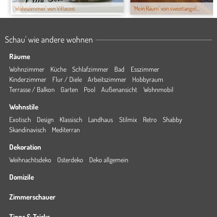
'Wohnzimmer' von Villasois
'Mein Raum' von sweetangel...
Schau' wie andere wohnen
Räume
Wohnzimmer
Küche
Schlafzimmer
Bad
Esszimmer
Kinderzimmer
Flur / Diele
Arbeitszimmer
Hobbyraum
Terrasse / Balkon
Garten
Pool
Außenansicht
Wohnmobil
Wohnstile
Exotisch
Design
Klassisch
Landhaus
Stilmix
Retro
Shabby
Skandinavisch
Mediterran
Dekoration
Weihnachtsdeko
Osterdeko
Deko allgemein
Domizile
Zimmerschauer
Tipps & Tricks