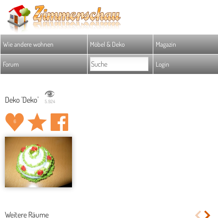
Wie andere wohnen
Möbel & Deko
Magazin
Forum
Login
Deko 'Deko'
5.924
6
Weitere Räume