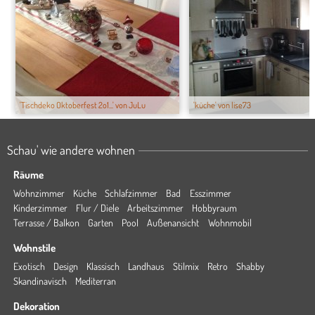
'Tischdeko Oktoberfest 2o1...' von JuLu
'küche' von lise73
Schau' wie andere wohnen
Räume
Wohnzimmer
Küche
Schlafzimmer
Bad
Esszimmer
Kinderzimmer
Flur / Diele
Arbeitszimmer
Hobbyraum
Terrasse / Balkon
Garten
Pool
Außenansicht
Wohnmobil
Wohnstile
Exotisch
Design
Klassisch
Landhaus
Stilmix
Retro
Shabby
Skandinavisch
Mediterran
Dekoration