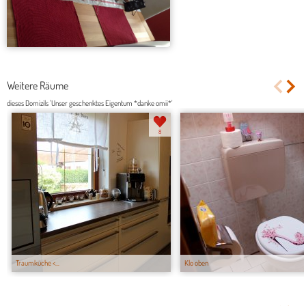
Weitere Räume
dieses Domizils 'Unser geschenktes Eigentum *danke omii*'
8
Traumküche <...
Klo oben