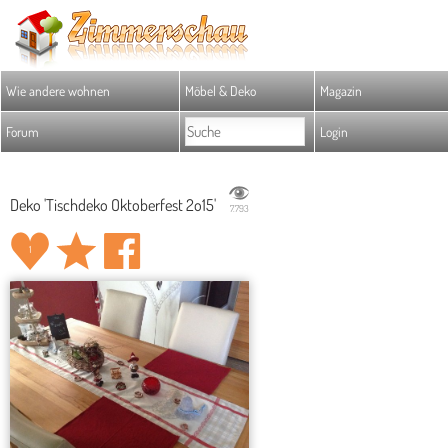
Wie andere wohnen
Möbel & Deko
Magazin
Forum
Login
Deko 'Tischdeko Oktoberfest 2o15'
7.793
1