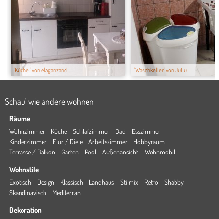
'Küche ' von elaganzand...
'Waschkeller' von JuLu
Schau' wie andere wohnen
Räume
Wohnzimmer
Küche
Schlafzimmer
Bad
Esszimmer
Kinderzimmer
Flur / Diele
Arbeitszimmer
Hobbyraum
Terrasse / Balkon
Garten
Pool
Außenansicht
Wohnmobil
Wohnstile
Exotisch
Design
Klassisch
Landhaus
Stilmix
Retro
Shabby
Skandinavisch
Mediterran
Dekoration