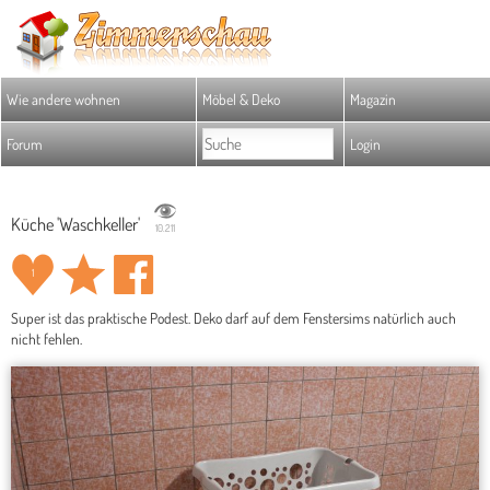
Wie andere wohnen
Möbel & Deko
Magazin
Forum
Login
Küche 'Waschkeller'
10.211
1
Super ist das praktische Podest. Deko darf auf dem Fenstersims natürlich auch
nicht fehlen.