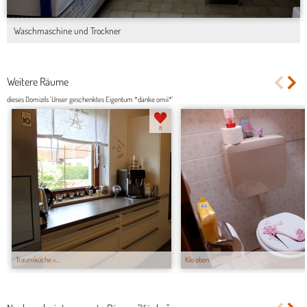
Waschmaschine und Trockner
Weitere Räume
dieses Domizils 'Unser geschenktes Eigentum *danke omii*'
8
Traumküche <...
Klo oben