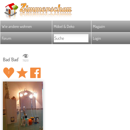
Wie andere wohnen
Möbel & Deko
Magazin
Forum
Login
Bad 'Bad'
7.620
2