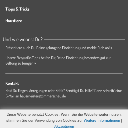
Tipps & Tricks
Haustiere
Und wie wohnst Du?
Präsentiere auch Du Deine gelungene Einrichtung und melde Dich an! »
Unsere Fotografie-Tipps helfen Dir, Deine Einrichtung besonders gut zur
Geltung zu bringen »
Kontakt
Hast Du Fragen, Anregungen oder Kritik? Benötigst Du Hilfe? Dann schreib' eine
E-Mail an
hausmeister@zimmerschau.de
Forum
Magazin
AGB
Presse
Datenschutz
Impressum
Diese Website benutzt Cookies. Wenn Sie die Website weiter nutzen,
Hausordnung
stimmen Sie der Verwendung von Cookies zu.
Weitere Informationen
|
Akzeptieren