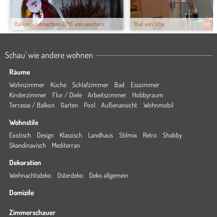
'Balkon Weihnachten 2015' von seestern
'Bad' von Stbe
Schau' wie andere wohnen
Räume
Wohnzimmer
Küche
Schlafzimmer
Bad
Esszimmer
Kinderzimmer
Flur / Diele
Arbeitszimmer
Hobbyraum
Terrasse / Balkon
Garten
Pool
Außenansicht
Wohnmobil
Wohnstile
Exotisch
Design
Klassisch
Landhaus
Stilmix
Retro
Shabby
Skandinavisch
Mediterran
Dekoration
Weihnachtsdeko
Osterdeko
Deko allgemein
Domizile
Zimmerschauer