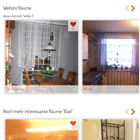
Weitere Räume
dieses Domizils 'Wolke 7'
2
Wohnzimmer
Küche
Noch mehr interessante Räume "Bad"
6