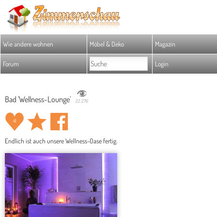
Wie andere wohnen
Möbel & Deko
Magazin
Forum
Login
Bad 'Wellness-Lounge'
22.276
41
Endlich ist auch unsere Wellness-Oase fertig.