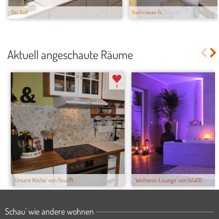
Das Bad
Bad in neuer Fa...
Aktuell angeschaute Räume
11
'Unsere Küche' von fleur71
'Wellness-Lounge' von lola511
Schau' wie andere wohnen