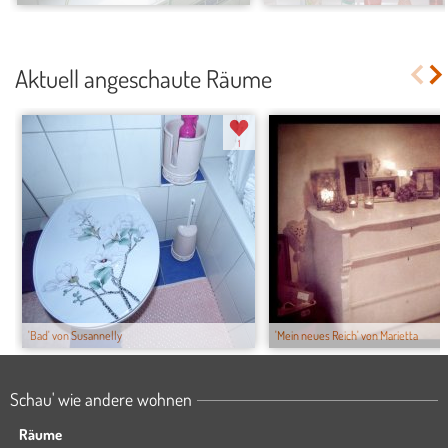
Aktuell angeschaute Räume
1
'Bad' von Susannelly
'Mein neues Reich' von Marietta
Schau' wie andere wohnen
Räume