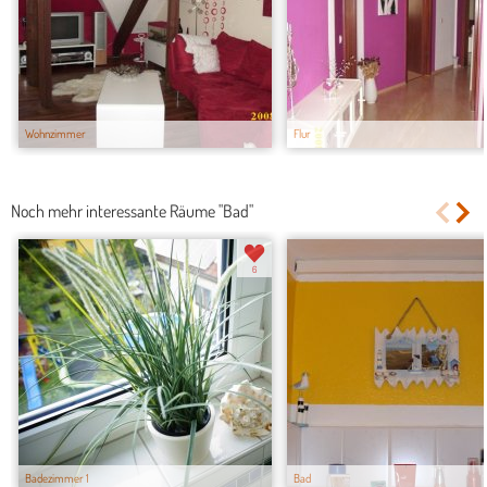
Wohnzimmer
Flur
Noch mehr interessante Räume "Bad"
6
Badezimmer 1
Bad