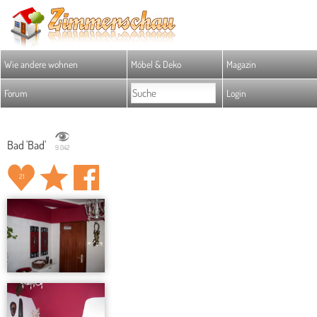
Wie andere wohnen
Möbel & Deko
Magazin
Forum
Login
Bad 'Bad'
9.042
21