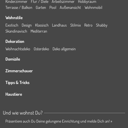
Kinderzimmer
Flur / Diele
Arbeitszimmer
Hobbyraum
Terrasse / Balkon
Garten
Pool
Außenansicht
Wohnmobil
Wohnstile
Exotisch
Design
Klassisch
Landhaus
Stilmix
Retro
Shabby
Skandinavisch
Mediterran
Dekoration
Weihnachtsdeko
Osterdeko
Deko allgemein
Domizile
Zimmerschauer
Tipps & Tricks
Haustiere
Und wie wohnst Du?
Präsentiere auch Du Deine gelungene Einrichtung und melde Dich an! »