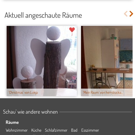
Aktuell angeschaute Räume
2
'Christmas' von Lukja
'Mein Raum' von herrstucka...
Schau' wie andere wohnen
Räume
Wohnzimmer
Küche
Schlafzimmer
Bad
Esszimmer