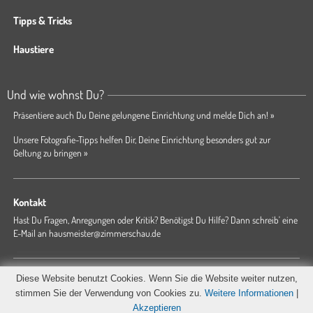
Tipps & Tricks
Haustiere
Und wie wohnst Du?
Präsentiere auch Du Deine gelungene Einrichtung und melde Dich an! »
Unsere Fotografie-Tipps helfen Dir, Deine Einrichtung besonders gut zur
Geltung zu bringen »
Kontakt
Hast Du Fragen, Anregungen oder Kritik? Benötigst Du Hilfe? Dann schreib' eine
E-Mail an
hausmeister@zimmerschau.de
Forum
Magazin
AGB
Presse
Datenschutz
Impressum
Diese Website benutzt Cookies. Wenn Sie die Website weiter nutzen,
Hausordnung
stimmen Sie der Verwendung von Cookies zu.
Weitere Informationen
|
Akzeptieren