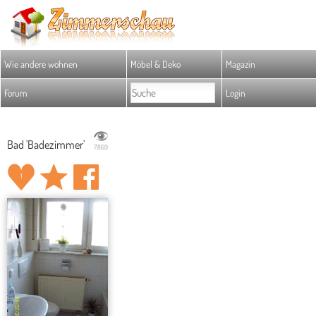
Wie andere wohnen
Möbel & Deko
Magazin
Forum
Login
Bad 'Badezimmer'
7.869
1