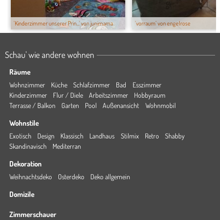
'Kinderzimmer unserer Prin...' von junimama
'vorraum' von engelrose
Schau' wie andere wohnen
Räume
Wohnzimmer
Küche
Schlafzimmer
Bad
Esszimmer
Kinderzimmer
Flur / Diele
Arbeitszimmer
Hobbyraum
Terrasse / Balkon
Garten
Pool
Außenansicht
Wohnmobil
Wohnstile
Exotisch
Design
Klassisch
Landhaus
Stilmix
Retro
Shabby
Skandinavisch
Mediterran
Dekoration
Weihnachtsdeko
Osterdeko
Deko allgemein
Domizile
Zimmerschauer