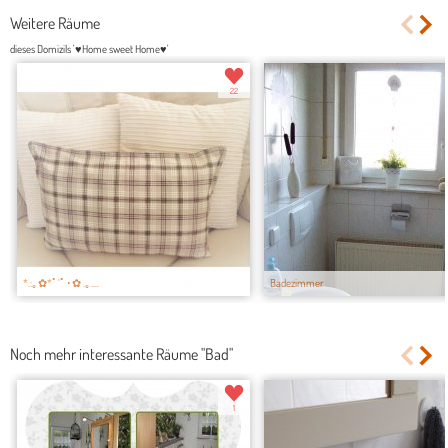
Weitere Räume
dieses Domizils '♥Home sweet Home♥'
22
*.:｡✿*ﾟ‘ﾟ･✿ .｡....
Badezimmer
Noch mehr interessante Räume "Bad"
1