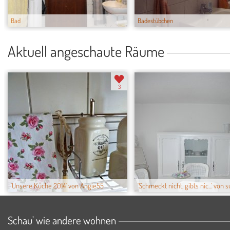
Bad
Badestübchen
Aktuell angeschaute Räume
3
'Unsere Küche 2014' von Angie55
'Schmeckt nicht, gibts nic...' vo
Schau' wie andere wohnen