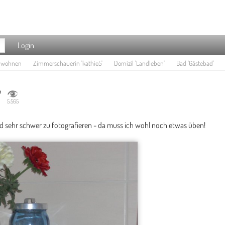
Login
e wohnen
Zimmerschauerin 'kathie5'
Domizil 'Landleben'
Bad 'Gästebad'
'
5.565
bad sehr schwer zu fotografieren - da muss ich wohl noch etwas üben!