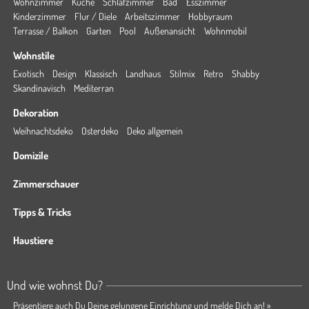
Wohnzimmer
Küche
Schlafzimmer
Bad
Esszimmer
Kinderzimmer
Flur / Diele
Arbeitszimmer
Hobbyraum
Terrasse / Balkon
Garten
Pool
Außenansicht
Wohnmobil
Wohnstile
Exotisch
Design
Klassisch
Landhaus
Stilmix
Retro
Shabby
Skandinavisch
Mediterran
Dekoration
Weihnachtsdeko
Osterdeko
Deko allgemein
Domizile
Zimmerschauer
Tipps & Tricks
Haustiere
Und wie wohnst Du?
Präsentiere auch Du Deine gelungene Einrichtung und melde Dich an! »