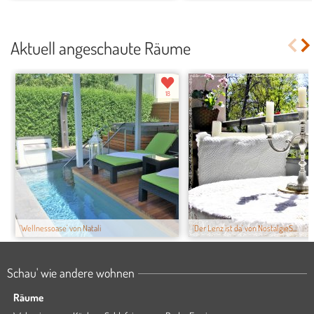
Aktuell angeschaute Räume
18
'Wellnessoase' von Natali
'Der Lenz ist da' von NostalgieS...
Schau' wie andere wohnen
Räume