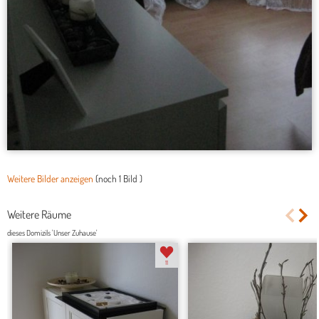
Weitere Bilder anzeigen
(noch
1 Bild
)
Weitere Räume
dieses Domizils 'Unser Zuhause'
11