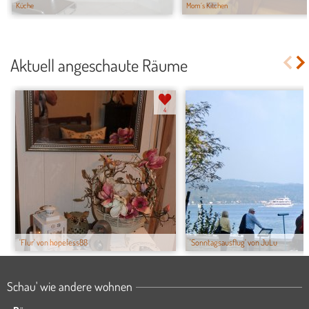
Küche
Mom´s Kitchen
Aktuell angeschaute Räume
4
'Flur' von hopeless88
'Sonntagsausflug' von JuLu
Schau' wie andere wohnen