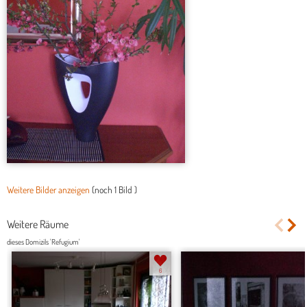
Weitere Bilder anzeigen
(noch
1 Bild
)
Weitere Räume
dieses Domizils 'Refugium'
6