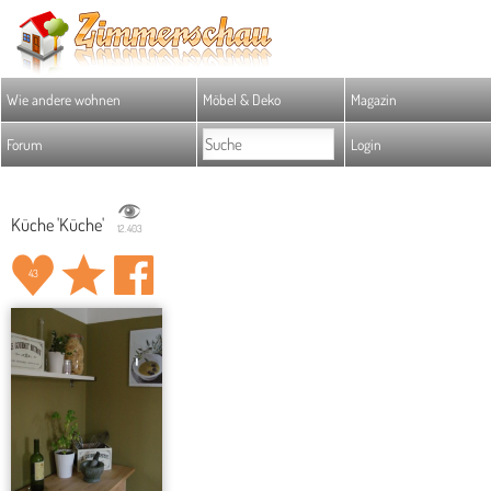
Wie andere wohnen
Möbel & Deko
Magazin
Forum
Login
Küche 'Küche'
12.403
43