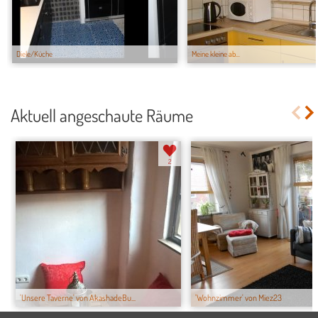
Diele/Küche
Meine kleine ab...
Aktuell angeschaute Räume
2
'Unsere Taverne' von AkashadeBu...
'Wohnzimmer' von Miez23