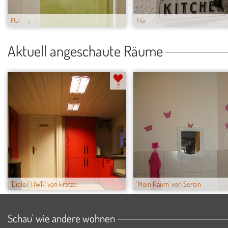
Flur
Flur
Aktuell angeschaute Räume
7
'Diele/ HWR' von kratze
'Mein Raum' von Sercin
Schau' wie andere wohnen