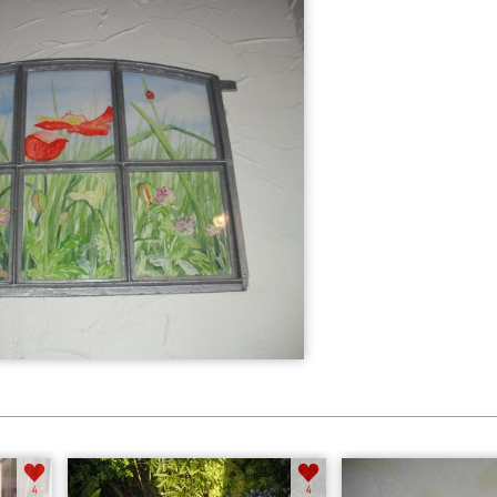
4
4
Garten Frühjahr...
Stube alt
4
4