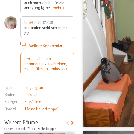
auch noch .danke für die
anregung lg ine...
mehr »
tim1954
28.12.2011
der boden sieht schick aus
glg
Weitere Kommentare
3
Um selbst einen
Kommentar zu schreiben,
melde Dich kostenlos an »
Farbe
beige
,
grün
Boden
Laminat
Kategorie
Flur/Diele
Domizil
'Meine Kellertreppe'
Weitere Räume
dieses Domizils 'Meine Kellertreppe'