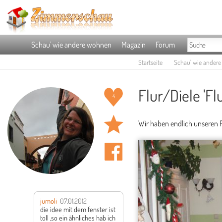
Schau' wie andere wohnen
Magazin
Forum
Startseite
Schau' wie ander
Flur/Diele 'Fl
4
Wir haben endlich unseren F
jumoli
07.01.2012
die idee mit dem fenster ist
toll ,so ein ähnliches hab ich