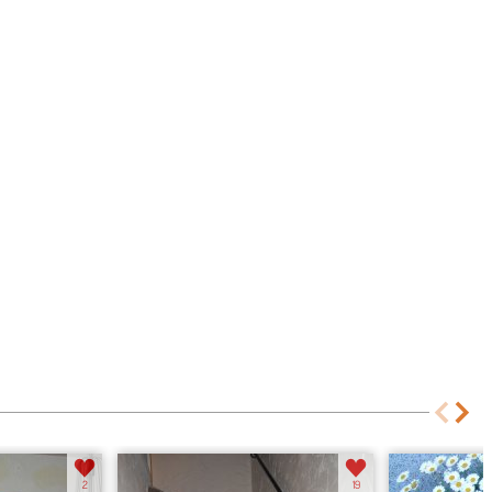
2
19
Treppe
Frühling 2011
2
19