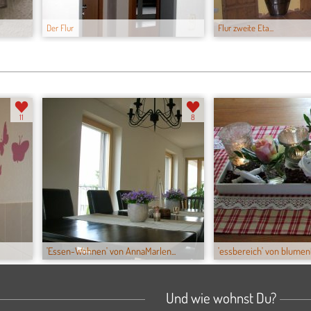
Der Flur
Flur zweite Eta...
11
8
'Essen-Wohnen' von AnnaMarlen...
'essbereich' von blumenta
Und wie wohnst Du?