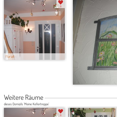
8
Flur alt
Flur neu
Weitere Räume
dieses Domizils 'Meine Kellertreppe'
8