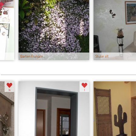
Garten Frühjahr...
Stube alt
14
1