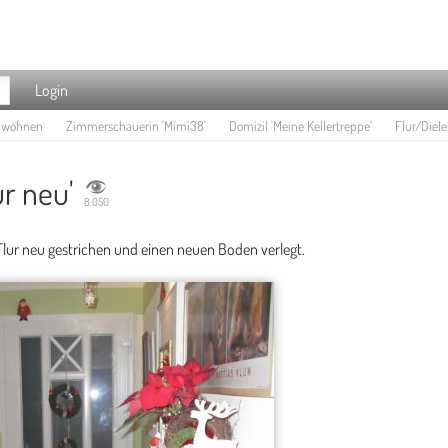
Login
e wohnen
Zimmerschauerin 'Mimi38'
Domizil 'Meine Kellertreppe'
Flur/Diele 
ur neu'
8.050
lur neu gestrichen und einen neuen Boden verlegt.