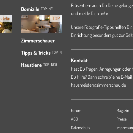
Präsentiere auch Du Deine gelunge
Domizile
TOP
NEU
und melde Dich an! »
sdeko
TOP
Unsere Fotografie-Tipps helfen Dir,
Einrichtung besonders gut zur Gelt
Zimmerschauer
Tipps & Tricks
TOP
NEU
Kontakt
Haustiere
TOP
NEU
Hast Du Fragen, Anregungen oder K
Du Hilfe? Dann schreib' eine E-Mail
hausmeister@zimmerschau.de
Forum
Magazin
AGB
Presse
Datenschutz
Impressu