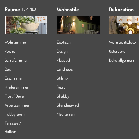
Räume
Wohnstile
Dekoration
TOP
NEU
TOP
Weihnacht
Wohnzimmer
Exotisch
Weihnachtsdeko
Küche
Design
Osterdeko
Schlafzimmer
Klassisch
Deko allgemein
Bad
Landhaus
Esszimmer
Stilmix
Kinderzimmer
Retro
Flur / Diele
Shabby
Arbeitszimmer
Skandinavisch
Hobbyraum
Mediterran
Terrasse /
Balkon