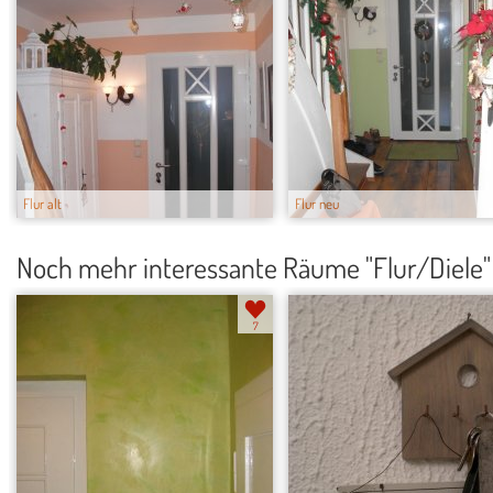
Flur alt
Flur neu
Noch mehr interessante Räume "Flur/Diele"
7