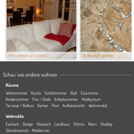
'Wohnzimmer' von EsVedra
'Do it youself' von nevs
Schau' wie andere wohnen
Räume
Wohnzimmer
Küche
Schlafzimmer
Bad
Esszimmer
Kinderzimmer
Flur / Diele
Arbeitszimmer
Hobbyraum
Terrasse / Balkon
Garten
Pool
Außenansicht
Wohnmobil
Wohnstile
Exotisch
Design
Klassisch
Landhaus
Stilmix
Retro
Shabby
Skandinavisch
Mediterran