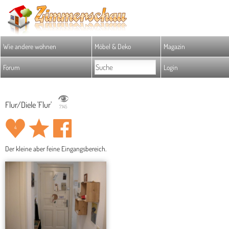
Wie andere wohnen
Möbel & Deko
Magazin
Forum
Login
Flur/Diele 'Flur'
7.145
4
Der kleine aber feine Eingangsbereich.