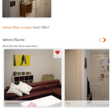
Weitere Bilder anzeigen
(noch
1 Bild
)
Weitere Räume
dieses Domizils 'Home sweet home'
4
Wohnzimmer
Flur