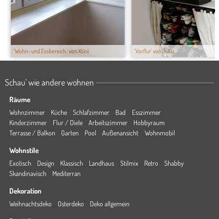
'Wohn- und Essbereich ' von Xtinii
'Vorflur' von JuLu
Schau' wie andere wohnen
Räume
Wohnzimmer
Küche
Schlafzimmer
Bad
Esszimmer
Kinderzimmer
Flur / Diele
Arbeitszimmer
Hobbyraum
Terrasse / Balkon
Garten
Pool
Außenansicht
Wohnmobil
Wohnstile
Exotisch
Design
Klassisch
Landhaus
Stilmix
Retro
Shabby
Skandinavisch
Mediterran
Dekoration
Weihnachtsdeko
Osterdeko
Deko allgemein