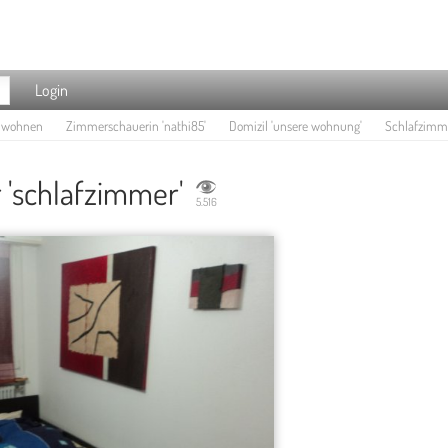
Login
e wohnen
Zimmerschauerin 'nathi85'
Domizil 'unsere wohnung'
Schlafzimme
 'schlafzimmer'
5.516