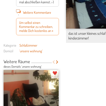
mal abschließen kannst ;-)
Weitere Kommentare
1
Um selbst einen
Kommentar zu schreiben,
melde Dich kostenlos an »
das ist unser kleines schl
kinderzimmer!
Kategorie
Schlafzimmer
Domizil
'unsere wohnung'
Weitere Räume
dieses Domizils 'unsere wohnung'
1