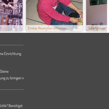
23
'Emilias Room' von littleswee...
'Schlafzimmer' v
ne Einrichtung
 Deine
ung zu bringen »
ritik? Benötigst