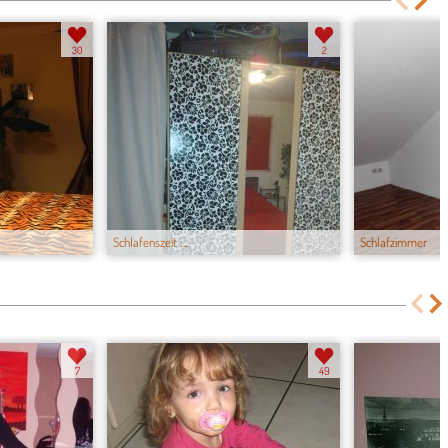
30
2
Schlafenszeit :...
Schlafzimmer
7
49