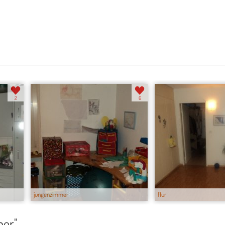
jungenzimmer
flur
2
6
jungenzimmer
flur
mer"