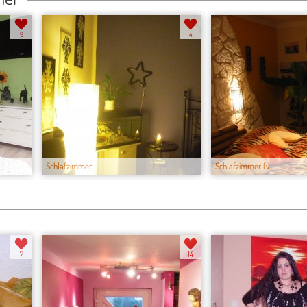
9
4
Schlafzimmer
Schlafzimmer (v...
7
14