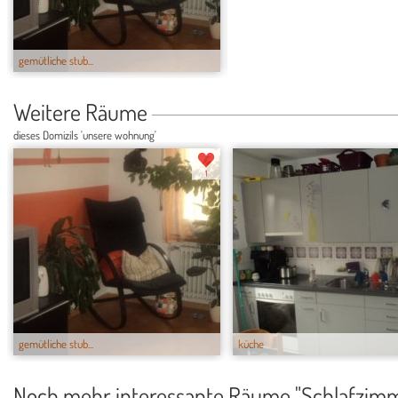
gemütliche stub...
küche
Weitere Räume
dieses Domizils 'unsere wohnung'
1
gemütliche stub...
küche
Noch mehr interessante Räume "Schlafzim