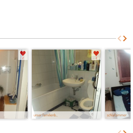
unser familienb...
schlafzimmer
2
3
unser familienb...
schlafzimmer