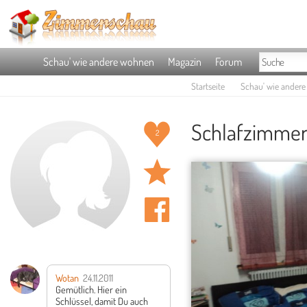
Schau' wie andere wohnen
Magazin
Forum
Startseite
Schau' wie ander
Schlafzimmer
2
Wotan
24.11.2011
Gemütlich. Hier ein
Schlüssel, damit Du auch