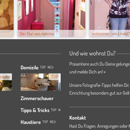
'Der Flur' von maluma
'wohnzimer' von Linda1
Und wie wohnst Du?
Präsentiere auch Du Deine gelunge
Domizile
TOP
NEU
und melde Dich an! »
sdeko
TOP
Unsere Fotografie-Tipps helfen Dir,
Einrichtung besonders gut zur Gelt
Zimmerschauer
Tipps & Tricks
TOP
NEU
Kontakt
Haustiere
TOP
NEU
Hast Du Fragen, Anregungen oder K