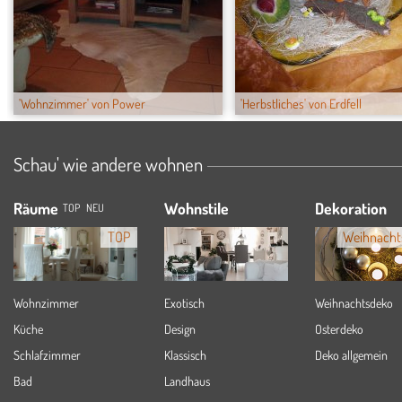
'Wohnzimmer' von Power
'Herbstliches' von Erdfell
Schau' wie andere wohnen
Räume
Wohnstile
Dekoration
TOP
NEU
TOP
Weihnacht
Wohnzimmer
Exotisch
Weihnachtsdeko
Küche
Design
Osterdeko
Schlafzimmer
Klassisch
Deko allgemein
Bad
Landhaus