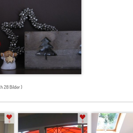
ch
28 Bilder
)
9
9