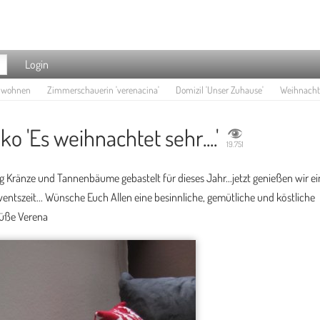
Login
e wohnen
Zimmerschauerin 'verenacina'
Domizil 'Unser Zuhause'
Weihnachtsd
 'Es weihnachtet sehr....'
19.751
genug Kränze und Tannenbäume gebastelt für dieses Jahr...jetzt genießen wir e
tszeit... Wünsche Euch Allen eine besinnliche, gemütliche und köstliche
rüße Verena