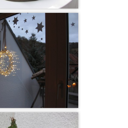
9
9
Balkon
Büro