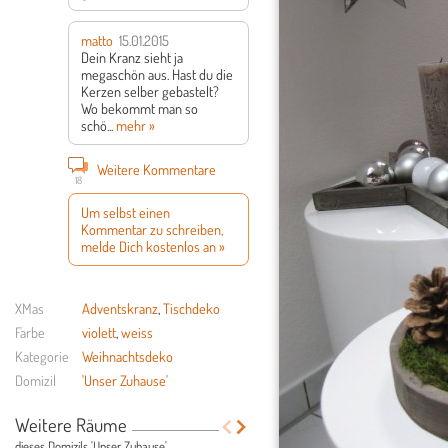
matto
15.01.2015
Dein Kranz sieht ja
megaschön aus. Hast du die
Kerzen selber gebastelt?
Wo bekommt man so
schö...
mehr »
Weitere Kommentare
18
Um selbst einen
Kommentar zu schreiben,
melde Dich kostenlos an »
XMas
Adventskranz
,
Tischdeko
Farbe
violett
,
weiss
Kategorie
Weihnachtsdeko
Domizil
'Unser Zuhause'
Weitere Räume
dieses Domizils 'Unser Zuhause'