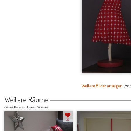
Weitere Bilder anzeigen
(no
Weitere Räume
dieses Domizils 'Unser Zuhause'
23