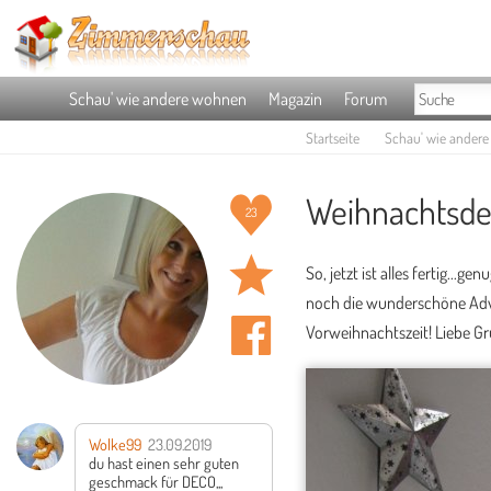
Schau' wie andere wohnen
Magazin
Forum
Startseite
Schau' wie ander
Weihnachtsdeko
23
So, jetzt ist alles fertig...
noch die wunderschöne Adven
Vorweihnachtszeit! Liebe G
Wolke99
23.09.2019
du hast einen sehr guten
geschmack für DECO,,,