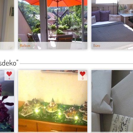
Balkon
Büro
sdeko"
4
0