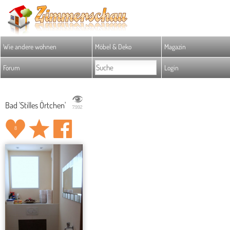
Wie andere wohnen
Möbel & Deko
Magazin
Forum
Login
Bad 'Stilles Örtchen'
7.992
8