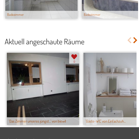
Badezimmer
Badezimmer
Aktuell angeschaute Räume
0
'Das Zimmer unseres jüngst...' von biewi1
'Gäste-WC' von Einfachzuh...