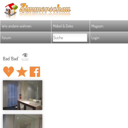
Wie andere wohnen
Möbel & Deko
Magazin
Forum
Login
Bad 'Bad'
13.332
17