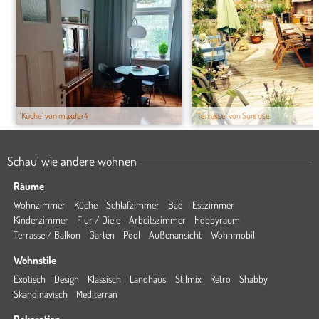
'Küche' von maxder4
'Terrasse' von Sunrose
Schau' wie andere wohnen
Räume
Wohnzimmer
Küche
Schlafzimmer
Bad
Esszimmer
Kinderzimmer
Flur / Diele
Arbeitszimmer
Hobbyraum
Terrasse / Balkon
Garten
Pool
Außenansicht
Wohnmobil
Wohnstile
Exotisch
Design
Klassisch
Landhaus
Stilmix
Retro
Shabby
Skandinavisch
Mediterran