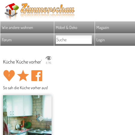
Wie andere wohnen
Möbel & Deko
Magazin
Forum
Login
Küche 'Küche vorher'
8.716
2
So sah die Küche vorher aus!