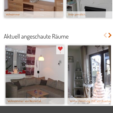
Wohnzimmer
Unser gemütlich...
Aktuell angeschaute Räume
1
'Wohnzimmer' von Nicoletta1...
'Winterstimmung 2011' von Anastasia8