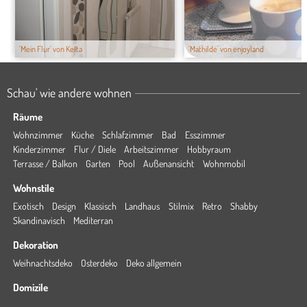
'Mein Flur' von Kelta
'Mathilde' von enjoyland
Schau' wie andere wohnen
Räume
Wohnzimmer
Küche
Schlafzimmer
Bad
Esszimmer
Kinderzimmer
Flur / Diele
Arbeitszimmer
Hobbyraum
Terrasse / Balkon
Garten
Pool
Außenansicht
Wohnmobil
Wohnstile
Exotisch
Design
Klassisch
Landhaus
Stilmix
Retro
Shabby
Skandinavisch
Mediterran
Dekoration
Weihnachtsdeko
Osterdeko
Deko allgemein
Domizile