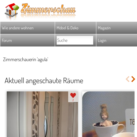
Wie andere wohnen
Möbel & Deko
Magazin
Forum
Login
Zimmerschauerin 'agula'
Aktuell angeschaute Räume
2