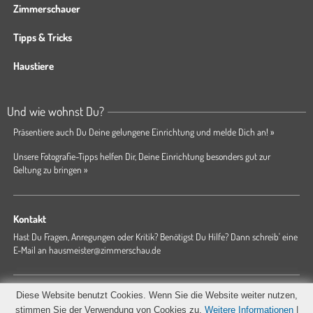
Zimmerschauer
Tipps & Tricks
Haustiere
Und wie wohnst Du?
Präsentiere auch Du Deine gelungene Einrichtung und melde Dich an! »
Unsere Fotografie-Tipps helfen Dir, Deine Einrichtung besonders gut zur
Geltung zu bringen »
Kontakt
Hast Du Fragen, Anregungen oder Kritik? Benötigst Du Hilfe? Dann schreib' eine
E-Mail an
hausmeister@zimmerschau.de
Forum
Magazin
AGB
Presse
Datenschutz
Impressum
Diese Website benutzt Cookies. Wenn Sie die Website weiter nutzen,
Hausordnung
stimmen Sie der Verwendung von Cookies zu.
Weitere Informationen
|