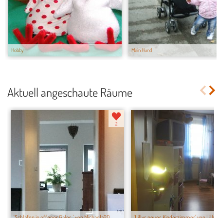
Hobby
Mein Hund
Aktuell angeschaute Räume
2
'Schlafen in offener Galer...' von Michaela20...
'Lillys neues Kinderzimmer' von Lilly