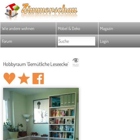
Wie andere wohnen
Möbel & Deko
Magazin
Forum
Login
Hobbyraum 'Gemütliche Leseecke'
7.522
2