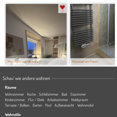
0
'Mein Raum' von latraviata...
'Gästebad' von Franziii
Schau' wie andere wohnen
Räume
Wohnzimmer
Küche
Schlafzimmer
Bad
Esszimmer
Kinderzimmer
Flur / Diele
Arbeitszimmer
Hobbyraum
Terrasse / Balkon
Garten
Pool
Außenansicht
Wohnmobil
Wohnstile