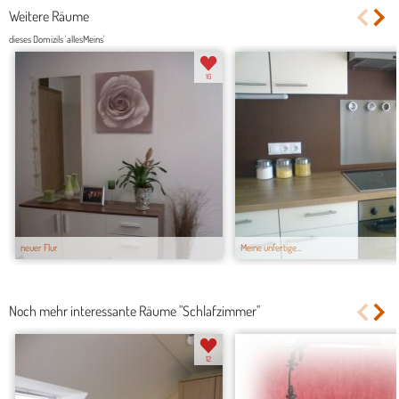
Weitere Räume
dieses Domizils 'allesMeins'
16
neuer Flur
Meine unfertige...
Noch mehr interessante Räume "Schlafzimmer"
12