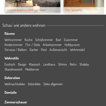
'mein Weihnachten 2016' von Yveen
'Flur ' von zettie
Schau' wie andere wohnen
Räume
Wohnzimmer
Küche
Schlafzimmer
Bad
Esszimmer
Kinderzimmer
Flur / Diele
Arbeitszimmer
Hobbyraum
Terrasse / Balkon
Garten
Pool
Außenansicht
Wohnmobil
Wohnstile
Exotisch
Design
Klassisch
Landhaus
Stilmix
Retro
Shabby
Skandinavisch
Mediterran
Dekoration
Weihnachtsdeko
Osterdeko
Deko allgemein
Domizile
Zimmerschauer