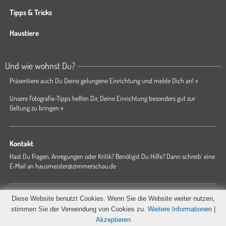
Tipps & Tricks
Haustiere
Und wie wohnst Du?
Präsentiere auch Du Deine gelungene Einrichtung und melde Dich an! »
Unsere Fotografie-Tipps helfen Dir, Deine Einrichtung besonders gut zur
Geltung zu bringen »
Kontakt
Hast Du Fragen, Anregungen oder Kritik? Benötigst Du Hilfe? Dann schreib' eine
E-Mail an
hausmeister@zimmerschau.de
Forum
Magazin
AGB
Presse
Datenschutz
Impressum
Diese Website benutzt Cookies. Wenn Sie die Website weiter nutzen,
Hausordnung
stimmen Sie der Verwendung von Cookies zu.
Weitere Informationen
|
Akzeptieren