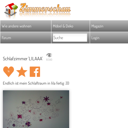
Wie andere wohnen
Möbel & Deko
Magazin
Forum
Login
Schlafzimmer 'LILAAA'
8.543
14
Endlich ist mein Schlaftraum in lila fertig :)))