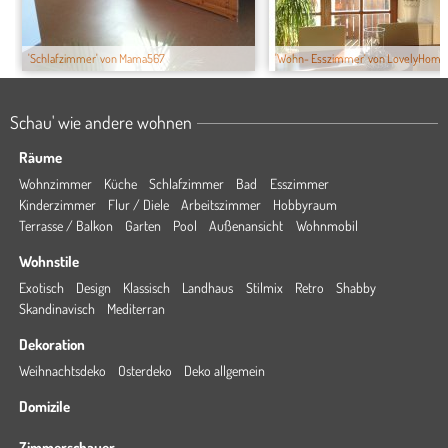
'Schlafzimmer' von Mama567
'Wohn- Esszimmer' von LovelyHome
Schau' wie andere wohnen
Räume
Wohnzimmer
Küche
Schlafzimmer
Bad
Esszimmer
Kinderzimmer
Flur / Diele
Arbeitszimmer
Hobbyraum
Terrasse / Balkon
Garten
Pool
Außenansicht
Wohnmobil
Wohnstile
Exotisch
Design
Klassisch
Landhaus
Stilmix
Retro
Shabby
Skandinavisch
Mediterran
Dekoration
Weihnachtsdeko
Osterdeko
Deko allgemein
Domizile
Zimmerschauer