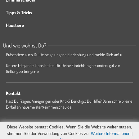
Tipps & Tricks
Haustiere
Und wie wohnst Du?
Präsentiere auch Du Deine gelungene Einrichtung und melde Dich an! »
Unsere Fotografie-Tipps helfen Dir, Deine Einrichtung besonders gut zur
Geltung zu bringen »
Kontakt
Hast Du Fragen, Anregungen oder Kritik? Benötigst Du Hilfe? Dann schreib' eine
E-Mail an
hausmeister@zimmerschau.de
Forum
Magazin
AGB
Presse
Datenschutz
Impressum
Diese Website benutzt Cookies. Wenn Sie die Website weiter nutzen,
Hausordnung
stimmen Sie der Verwendung von Cookies zu.
Weitere Informationen
|